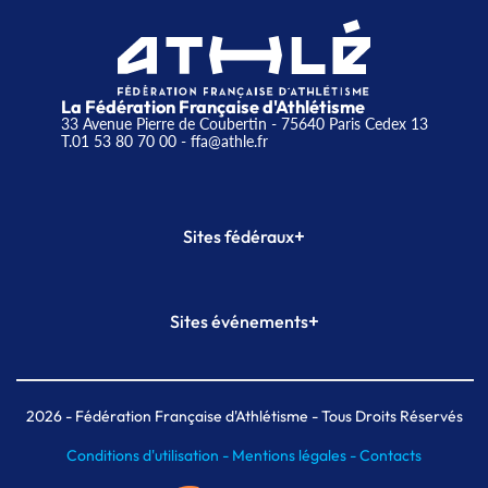
La Fédération Française d'Athlétisme
33 Avenue Pierre de Coubertin - 75640 Paris Cedex 13
T.01 53 80 70 00
- ffa@athle.fr
+
Sites fédéraux
SI-FFA
CALORG
+
Sites événements
Plateforme Formation
Meeting de Paris
Meeting de Paris indoor
MAIF Ekiden de Paris
2026
- Fédération Française d'Athlétisme - Tous Droits Réservés
Conditions d'utilisation -
Mentions légales -
Contacts