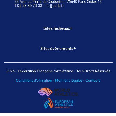
33 Avenue Pierre de Coubertin - 75640 Paris Cedex 13
T.01 53 80 70 00
- ffa@athle.fr
+
Sites fédéraux
SI-FFA
CALORG
+
Sites événements
Plateforme Formation
Meeting de Paris
Meeting de Paris indoor
MAIF Ekiden de Paris
2026
- Fédération Française d'Athlétisme - Tous Droits Réservés
Conditions d'utilisation -
Mentions légales -
Contacts