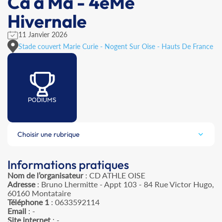
Ca à Ma - 4èMe
Hivernale
11 Janvier 2026
Stade couvert Marie Curie - Nogent Sur Oise - Hauts De France
PODIUMS
Choisir une rubrique
Informations pratiques
Nom de l’organisateur
: CD ATHLE OISE
Adresse
: Bruno Lhermitte - Appt 103 - 84 Rue Victor Hugo,
60160 Montataire
Téléphone 1
: 0633592114
Email
: -
Site internet
: -