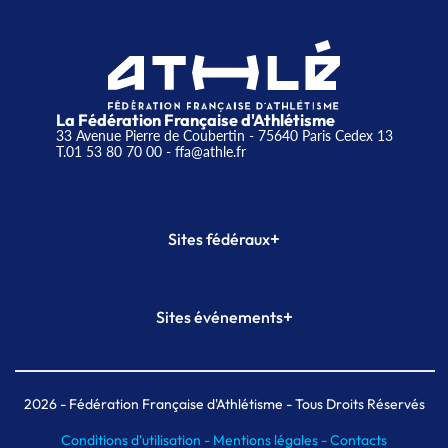
La Fédération Française d'Athlétisme
33 Avenue Pierre de Coubertin - 75640 Paris Cedex 13
T.01 53 80 70 00
- ffa@athle.fr
+
Sites fédéraux
SI-FFA
CALORG
+
Sites événements
Plateforme Formation
Meeting de Paris
Meeting de Paris indoor
MAIF Ekiden de Paris
2026
- Fédération Française d'Athlétisme - Tous Droits Réservés
Conditions d'utilisation -
Mentions légales -
Contacts