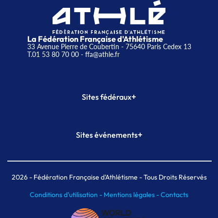
La Fédération Française d'Athlétisme
33 Avenue Pierre de Coubertin - 75640 Paris Cedex 13
T.01 53 80 70 00
- ffa@athle.fr
+
Sites fédéraux
SI-FFA
CALORG
+
Sites événements
Plateforme Formation
Meeting de Paris
Meeting de Paris indoor
MAIF Ekiden de Paris
2026
- Fédération Française d'Athlétisme - Tous Droits Réservés
Conditions d'utilisation -
Mentions légales -
Contacts