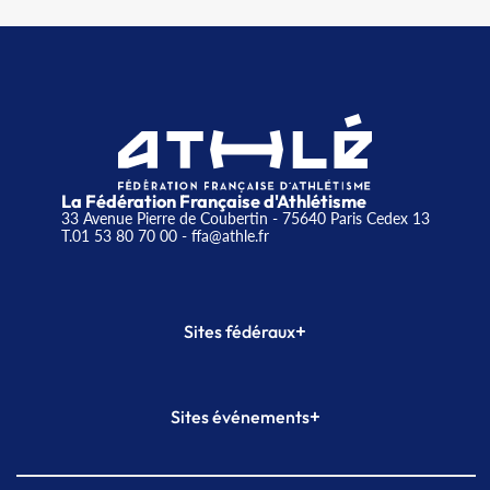
La Fédération Française d'Athlétisme
33 Avenue Pierre de Coubertin - 75640 Paris Cedex 13
T.01 53 80 70 00
- ffa@athle.fr
+
Sites fédéraux
SI-FFA
CALORG
+
Sites événements
Plateforme Formation
Meeting de Paris
Meeting de Paris indoor