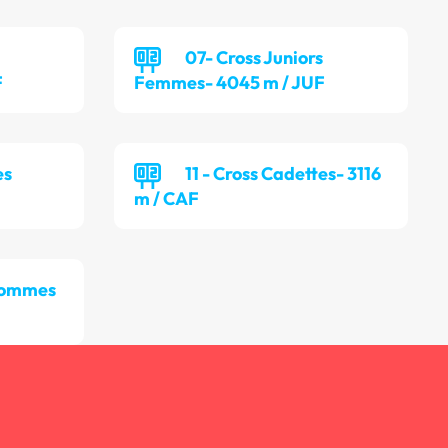
07- Cross Juniors
F
Femmes- 4045 m / JUF
es
11 - Cross Cadettes- 3116
m / CAF
 Hommes