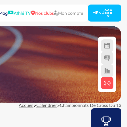
 Mag
Athlé TV
Nos clubs
Mon compte
MENU
Accueil
>
Calendrier
>
Championnats De Cross Du 13