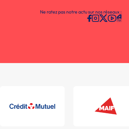
Ne ratez pas notre actu sur nos réseaux :