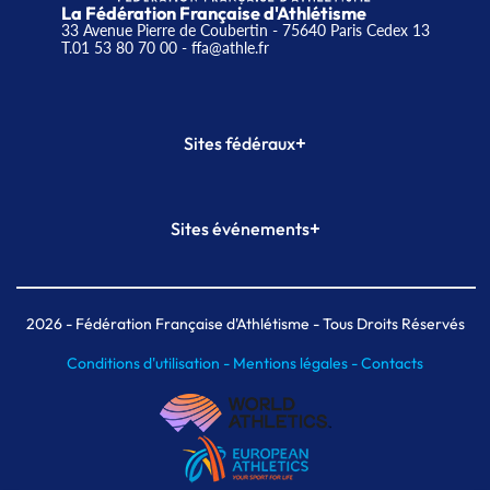
La Fédération Française d'Athlétisme
33 Avenue Pierre de Coubertin - 75640 Paris Cedex 13
T.01 53 80 70 00
- ffa@athle.fr
+
Sites fédéraux
SI-FFA
CALORG
+
Sites événements
Plateforme Formation
Meeting de Paris
Meeting de Paris indoor
MAIF Ekiden de Paris
2026
- Fédération Française d'Athlétisme - Tous Droits Réservés
Conditions d'utilisation -
Mentions légales -
Contacts