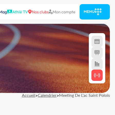
 Mag
Athlé TV
Nos clubs
Mon compte
MENU
Accueil
>
Calendrier
>
Meeting De L'ac Saint Polois