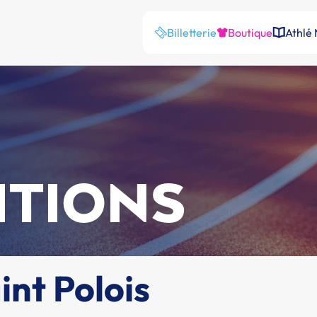
Billetterie
Boutique
Athlé
ITIONS
int Polois