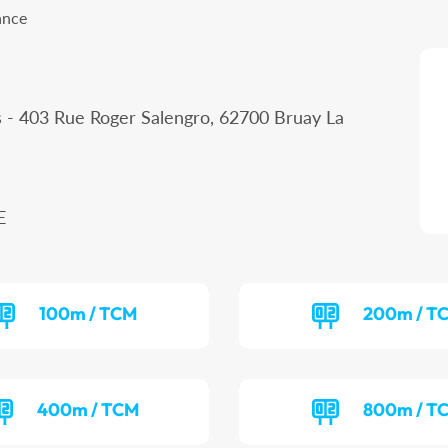
ance
s - 403 Rue Roger Salengro, 62700 Bruay La
E
100m / TCM
200m / T
400m / TCM
800m / T