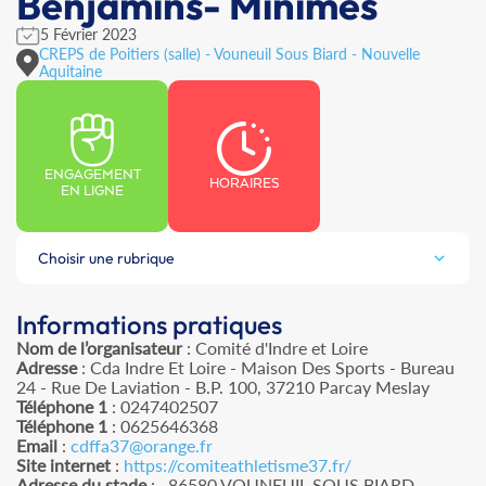
Benjamins- Minimes
5 Février 2023
CREPS de Poitiers (salle) - Vouneuil Sous Biard - Nouvelle
Aquitaine
ENGAGEMENT
HORAIRES
EN LIGNE
Choisir une rubrique
Informations pratiques
Nom de l’organisateur
: Comité d'Indre et Loire
Adresse
: Cda Indre Et Loire - Maison Des Sports - Bureau
24 - Rue De Laviation - B.P. 100, 37210 Parcay Meslay
Téléphone 1
: 0247402507
Téléphone 1
: 0625646368
Email
:
cdffa37@orange.fr
Site internet
:
https://comiteathletisme37.fr/
Adresse du stade
: , 86580 VOUNEUIL SOUS BIARD