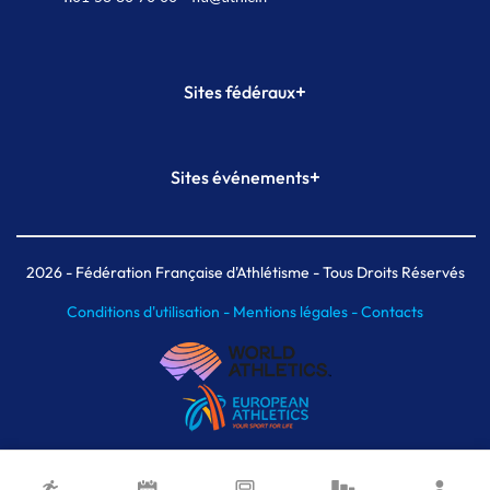
+
Sites fédéraux
SI-FFA
CALORG
+
Sites événements
Plateforme Formation
Meeting de Paris
Meeting de Paris indoor
MAIF Ekiden de Paris
2026
- Fédération Française d'Athlétisme - Tous Droits Réservés
Conditions d'utilisation -
Mentions légales -
Contacts