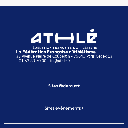
La Fédération Française d'Athlétisme
33 Avenue Pierre de Coubertin - 75640 Paris Cedex 13
T.01 53 80 70 00
- ffa@athle.fr
+
Sites fédéraux
SI-FFA
CALORG
+
Sites événements
Plateforme Formation
Meeting de Paris
Meeting de Paris indoor