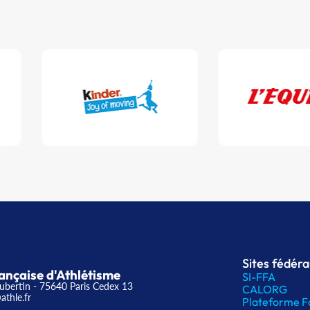
Sites fédér
ançaise d'Athlétisme
SI-FFA
ubertin - 75640 Paris Cedex 13
CALORG
athle.fr
Plateforme F