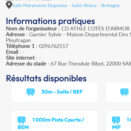
Salle Maryvonne Dupureur - Saint-Brieuc - Bretagne
Informations pratiques
Nom de l’organisateur
: CD ATHLE COTES D'ARMOR
Adresse
: Garnier Sylvie - Maison Departmental Des 
Ploufragan
Téléphone 1
: 0296762517
Email
: -
Site internet
: -
Adresse du stade
: 67 Rue Theodule Ribot, 22000 S
Résultats disponibles
50m - Salle / BEF
1 000m Piste Courte /
1
BEM
MIF