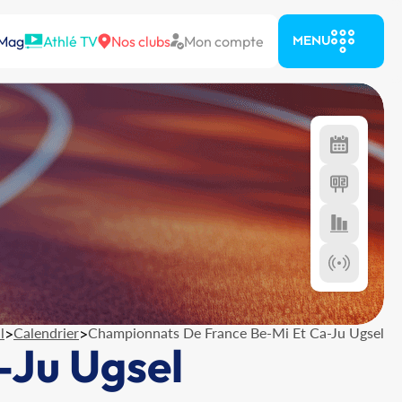
 Mag
Athlé TV
Nos clubs
Mon compte
MENU
l
>
Calendrier
>
Championnats De France Be-Mi Et Ca-Ju Ugsel
-Ju Ugsel