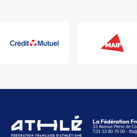
La Fédération Fr
33 Avenue Pierre de Co
T.01 53 80 70 00
- ffa@