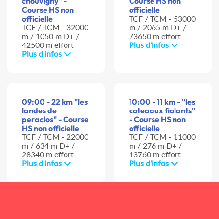
chouvigny" -
Course HS non
Course HS non
officielle
officielle
TCF / TCM - 53000
TCF / TCM - 32000
m / 2065 m D+ /
m / 1050 m D+ /
73650 m effort
42500 m effort
Plus d'infos
Plus d'infos
09:00 - 22 km "les
10:00 - 11 km - "les
landes de
coteaaux fiolants"
peraclos" - Course
- Course HS non
HS non officielle
officielle
TCF / TCM - 22000
TCF / TCM - 11000
m / 634 m D+ /
m / 276 m D+ /
28340 m effort
13760 m effort
Plus d'infos
Plus d'infos