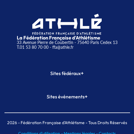
La Fédération Française d'Athlétisme
33 Avenue Pierre de Coubertin - 75640 Paris Cedex 13
T.01 53 80 70 00
- ffa@athle.fr
+
Sites fédéraux
SI-FFA
CALORG
+
Sites événements
Plateforme Formation
Meeting de Paris
Meeting de Paris indoor
MAIF Ekiden de Paris
2026
- Fédération Française d'Athlétisme - Tous Droits Réservés
Conditions d'utilisation -
Mentions légales -
Contacts