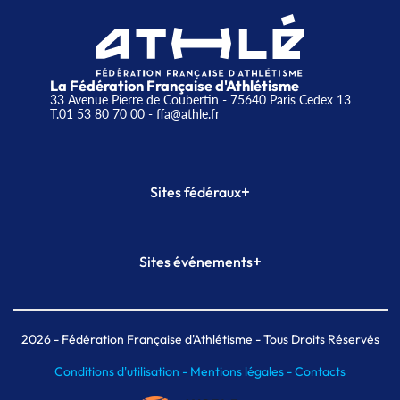
La Fédération Française d'Athlétisme
33 Avenue Pierre de Coubertin - 75640 Paris Cedex 13
T.01 53 80 70 00
- ffa@athle.fr
+
Sites fédéraux
SI-FFA
CALORG
+
Sites événements
Plateforme Formation
Meeting de Paris
Meeting de Paris indoor
MAIF Ekiden de Paris
2026
- Fédération Française d'Athlétisme - Tous Droits Réservés
Conditions d'utilisation -
Mentions légales -
Contacts