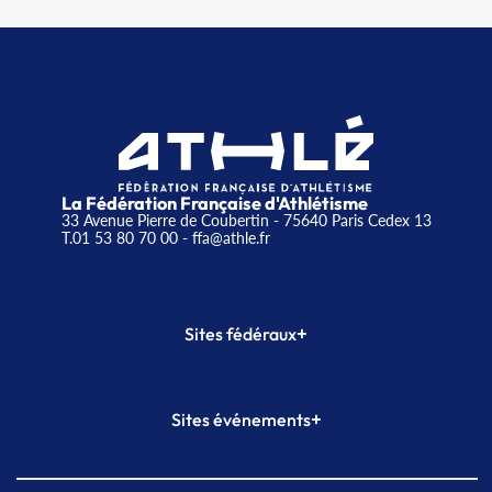
La Fédération Française d'Athlétisme
33 Avenue Pierre de Coubertin - 75640 Paris Cedex 13
T.01 53 80 70 00
- ffa@athle.fr
+
Sites fédéraux
SI-FFA
CALORG
+
Sites événements
Plateforme Formation
Meeting de Paris
Meeting de Paris indoor