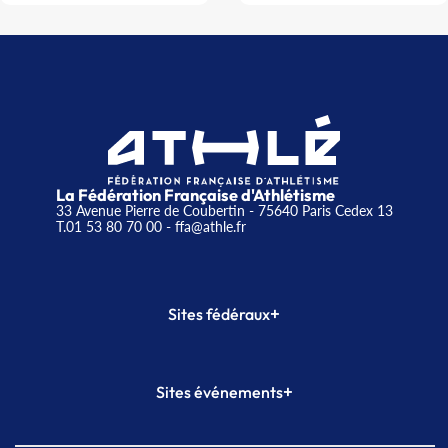
La Fédération Française d'Athlétisme
33 Avenue Pierre de Coubertin - 75640 Paris Cedex 13
T.01 53 80 70 00
- ffa@athle.fr
+
Sites fédéraux
SI-FFA
CALORG
+
Sites événements
Plateforme Formation
Meeting de Paris