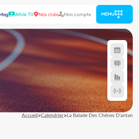
 Mag
Athlé TV
Nos clubs
Mon compte
MENU
Accueil
>
Calendrier
>
La Balade Des Chênes D'antan