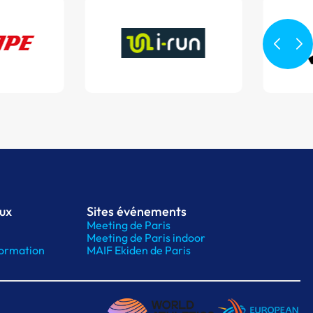
aux
Sites événements
Meeting de Paris
Meeting de Paris indoor
ormation
MAIF Ekiden de Paris