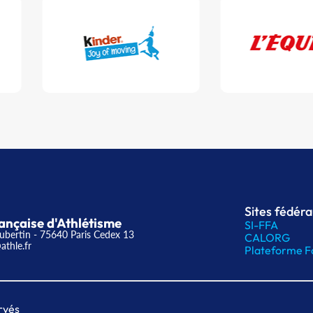
Sites fédér
ançaise d'Athlétisme
SI-FFA
ubertin - 75640 Paris Cedex 13
CALORG
athle.fr
Plateforme F
rvés