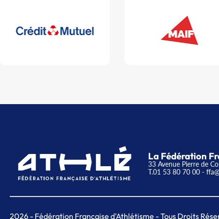
La Fédération Fr
33 Avenue Pierre de Co
T.01 53 80 70 00
- ffa@
2026
- Fédération Française d'Athlétisme - Tous Droits Rése