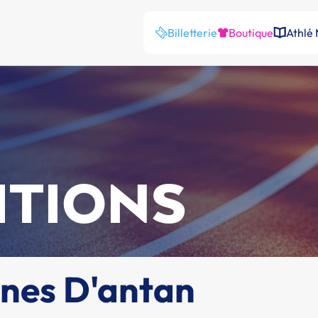
Billetterie
Boutique
Athlé
ITIONS
nes D'antan