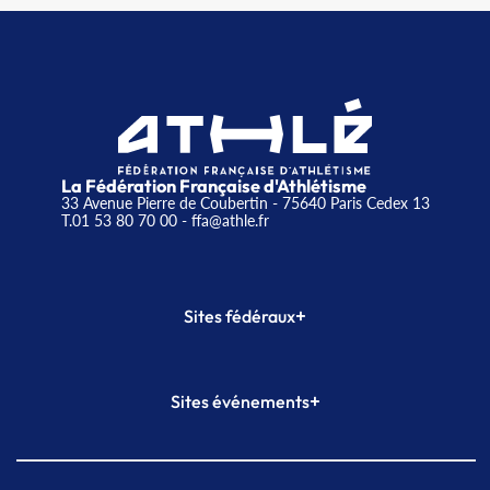
La Fédération Française d'Athlétisme
33 Avenue Pierre de Coubertin - 75640 Paris Cedex 13
T.01 53 80 70 00
- ffa@athle.fr
+
Sites fédéraux
SI-FFA
CALORG
+
Sites événements
Plateforme Formation
Meeting de Paris
Meeting de Paris indoor