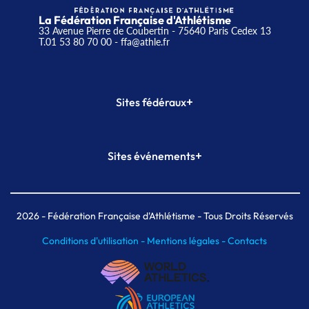
La Fédération Française d'Athlétisme
33 Avenue Pierre de Coubertin - 75640 Paris Cedex 13
T.01 53 80 70 00
- ffa@athle.fr
+
Sites fédéraux
SI-FFA
CALORG
+
Sites événements
Plateforme Formation
Meeting de Paris
Meeting de Paris indoor
MAIF Ekiden de Paris
2026
- Fédération Française d'Athlétisme - Tous Droits Réservés
Conditions d'utilisation -
Mentions légales -
Contacts