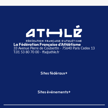
La Fédération Française d'Athlétisme
33 Avenue Pierre de Coubertin - 75640 Paris Cedex 13
T.01 53 80 70 00
- ffa@athle.fr
+
Sites fédéraux
SI-FFA
CALORG
+
Sites événements
Plateforme Formation
Meeting de Paris
Meeting de Paris indoor