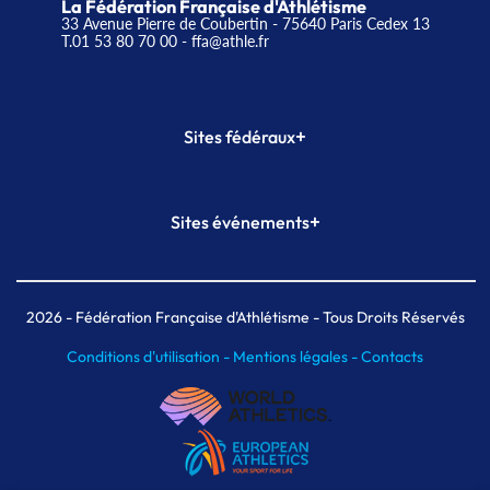
La Fédération Française d'Athlétisme
33 Avenue Pierre de Coubertin - 75640 Paris Cedex 13
T.01 53 80 70 00
- ffa@athle.fr
+
Sites fédéraux
SI-FFA
CALORG
+
Sites événements
Plateforme Formation
Meeting de Paris
Meeting de Paris indoor
MAIF Ekiden de Paris
2026
- Fédération Française d'Athlétisme - Tous Droits Réservés
Conditions d'utilisation -
Mentions légales -
Contacts