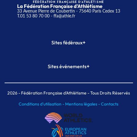
La Fédération Française d'Athlétisme
33 Avenue Pierre de Coubertin - 75640 Paris Cedex 13
T.01 53 80 70 00
- ffa@athle.fr
+
Sites fédéraux
SI-FFA
CALORG
+
Sites événements
Plateforme Formation
Meeting de Paris
Meeting de Paris indoor
MAIF Ekiden de Paris
2026
- Fédération Française d'Athlétisme - Tous Droits Réservés
Conditions d'utilisation -
Mentions légales -
Contacts