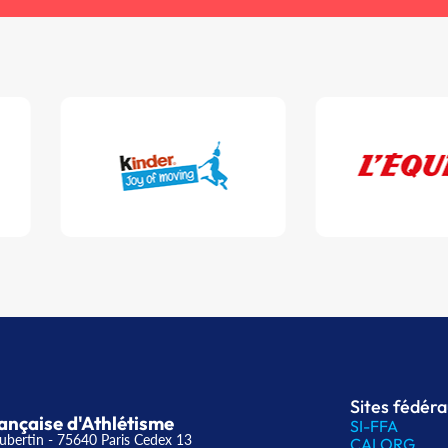
Sites fédér
ançaise d'Athlétisme
SI-FFA
ubertin - 75640 Paris Cedex 13
CALORG