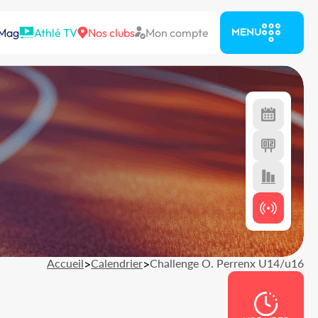
 Mag
Athlé TV
Nos clubs
Mon compte
MENU
Accueil
>
Calendrier
>
Challenge O. Perrenx U14/u16