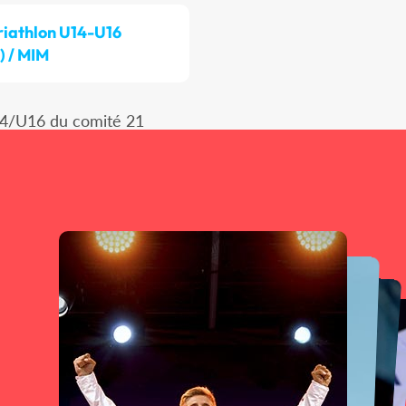
riathlon U14-U16
) / MIM
14/U16 du comité 21