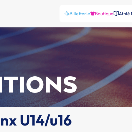
Billetterie
Boutique
Athlé
ITIONS
enx U14/u16