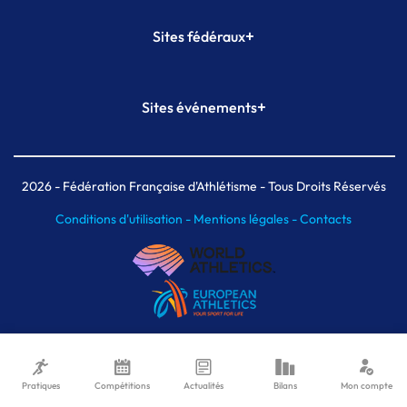
+
Sites fédéraux
SI-FFA
CALORG
+
Sites événements
Plateforme Formation
Meeting de Paris
Meeting de Paris indoor
MAIF Ekiden de Paris
2026
- Fédération Française d'Athlétisme - Tous Droits Réservés
Conditions d'utilisation -
Mentions légales -
Contacts
Pratiques
Compétitions
Actualités
Bilans
Mon compte