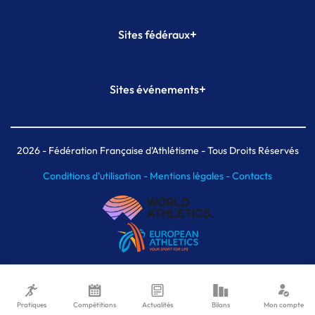
+
Sites fédéraux
SI-FFA
CALORG
+
Sites événements
Plateforme Formation
Meeting de Paris
Meeting de Paris indoor
MAIF Ekiden de Paris
2026
- Fédération Française d'Athlétisme - Tous Droits Réservés
Conditions d'utilisation -
Mentions légales -
Contacts
Pratiques
Compétitions
Actualités
Bilans
Mon compte