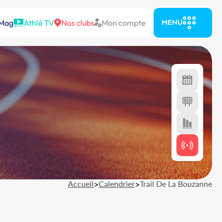
 Mag
Athlé TV
Nos clubs
Mon compte
MENU
Accueil
>
Calendrier
>
Trail De La Bouzanne