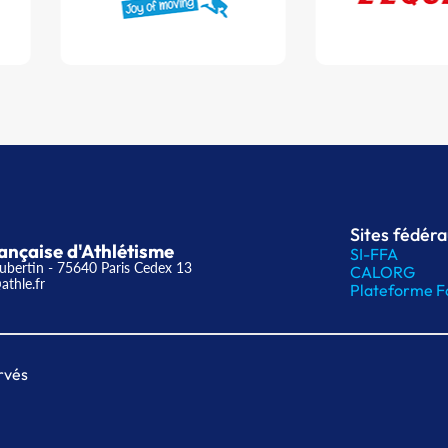
Sites fédér
ançaise d'Athlétisme
SI-FFA
ubertin - 75640 Paris Cedex 13
CALORG
athle.fr
Plateforme F
rvés