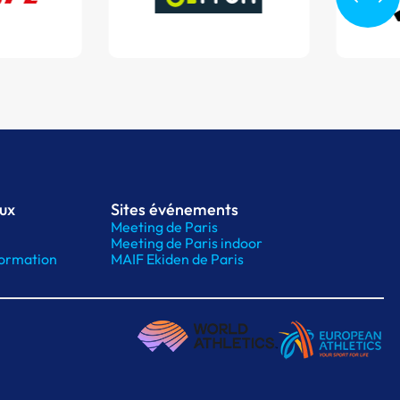
aux
Sites événements
Meeting de Paris
Meeting de Paris indoor
ormation
MAIF Ekiden de Paris