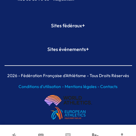
+
Sites fédéraux
SI-FFA
CALORG
+
Sites événements
Plateforme Formation
Meeting de Paris
Meeting de Paris indoor
MAIF Ekiden de Paris
2026
- Fédération Française d'Athlétisme - Tous Droits Réservés
Conditions d'utilisation -
Mentions légales -
Contacts