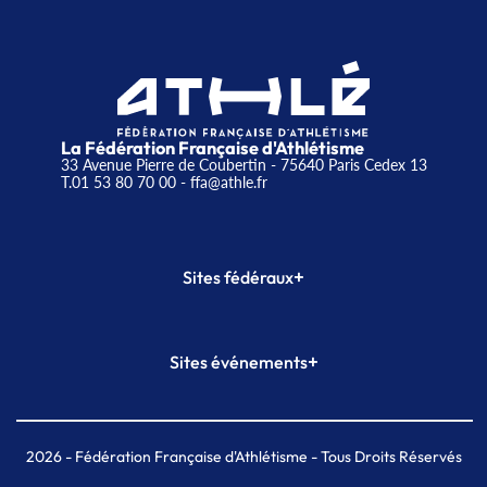
La Fédération Française d'Athlétisme
33 Avenue Pierre de Coubertin - 75640 Paris Cedex 13
T.01 53 80 70 00
- ffa@athle.fr
+
Sites fédéraux
SI-FFA
CALORG
+
Sites événements
Plateforme Formation
Meeting de Paris
Meeting de Paris indoor
MAIF Ekiden de Paris
2026
- Fédération Française d'Athlétisme - Tous Droits Réservés