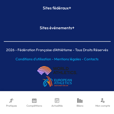
+
Sites fédéraux
SI-FFA
CALORG
+
Sites événements
Plateforme Formation
Meeting de Paris
Meeting de Paris indoor
MAIF Ekiden de Paris
2026
- Fédération Française d'Athlétisme - Tous Droits Réservés
Conditions d'utilisation -
Mentions légales -
Contacts
Pratiques
Compétitions
Actualités
Bilans
Mon compte