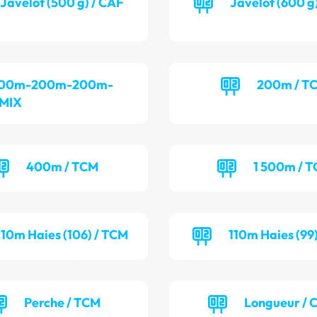
Javelot (500 g) / CAF
Javelot (600 g
00m-200m-200m-
200m / T
 MIX
400m / TCM
1 500m / T
110m Haies (106) / TCM
110m Haies (99
Perche / TCM
Longueur /