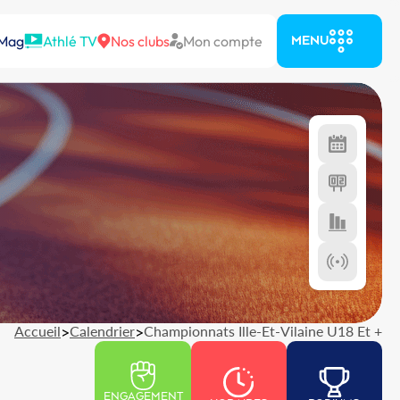
 Mag
Athlé TV
Nos clubs
Mon compte
MENU
Accueil
>
Calendrier
>
Championnats Ille-Et-Vilaine U18 Et +
ENGAGEMENT