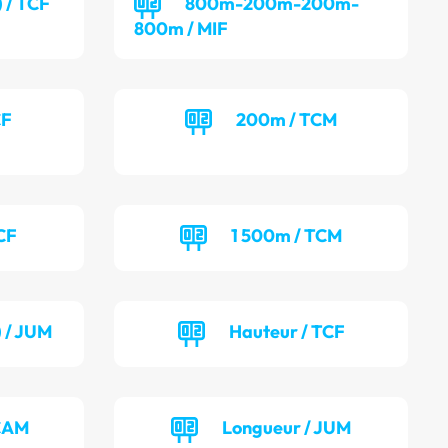
) / TCF
800m-200m-200m-
800m / MIF
CF
200m / TCM
CF
1 500m / TCM
) / JUM
Hauteur / TCF
 CAM
Longueur / JUM