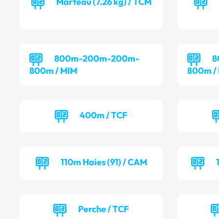
Marteau (7.26 kg) / TCM
800m-200m-200m-
8
800m / MIM
800m /
400m / TCF
110m Haies (91) / CAM
Perche / TCF