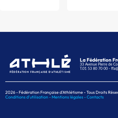
La Fédération Fr
33 Avenue Pierre de Co
T.01 53 80 70 00
- ffa@
2026
- Fédération Française d'Athlétisme - Tous Droits Rése
Conditions d'utilisation -
Mentions légales -
Contacts