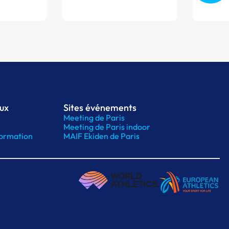
aux
Sites événements
Meeting de Paris
Meeting de Paris indoor
ormation
MAIF Ekiden de Paris