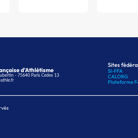
Sites fédér
ançaise d'Athlétisme
SI-FFA
ubertin - 75640 Paris Cedex 13
CALORG
athle.fr
Plateforme F
rvés