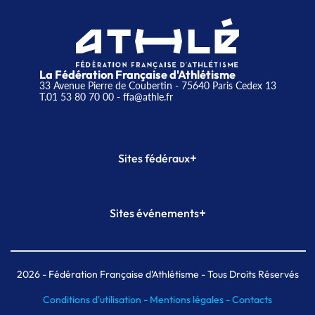
La Fédération Française d'Athlétisme
33 Avenue Pierre de Coubertin - 75640 Paris Cedex 13
T.01 53 80 70 00
- ffa@athle.fr
+
Sites fédéraux
SI-FFA
CALORG
+
Sites événements
Plateforme Formation
Meeting de Paris
Meeting de Paris indoor
MAIF Ekiden de Paris
2026
- Fédération Française d'Athlétisme - Tous Droits Réservés
Conditions d'utilisation -
Mentions légales -
Contacts