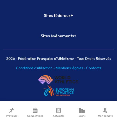
+
Sites fédéraux
SI-FFA
CALORG
+
Sites événements
Plateforme Formation
Meeting de Paris
Meeting de Paris indoor
MAIF Ekiden de Paris
2026
- Fédération Française d'Athlétisme - Tous Droits Réservés
Conditions d'utilisation -
Mentions légales -
Contacts
Pratiques
Compétitions
Actualités
Bilans
Mon compte