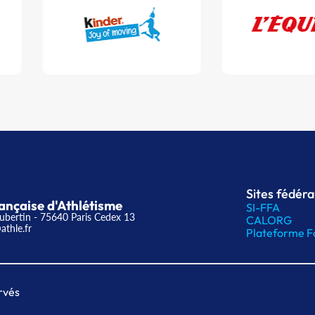
Sites fédér
ançaise d'Athlétisme
SI-FFA
ubertin - 75640 Paris Cedex 13
CALORG
athle.fr
Plateforme F
rvés