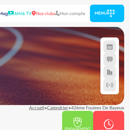
 Mag
Athlé TV
Nos clubs
Mon compte
MENU
Accueil
>
Calendrier
>
42ème Foulees De Bayeux
ENGAGEMENT