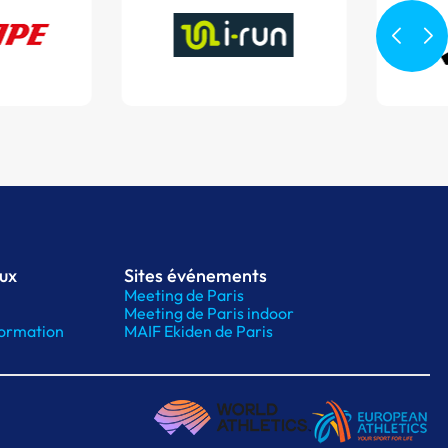
aux
Sites événements
Meeting de Paris
Meeting de Paris indoor
ormation
MAIF Ekiden de Paris