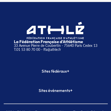
La Fédération Française d'Athlétisme
33 Avenue Pierre de Coubertin - 75640 Paris Cedex 13
T.01 53 80 70 00
- ffa@athle.fr
+
Sites fédéraux
SI-FFA
CALORG
+
Sites événements
Plateforme Formation
Meeting de Paris
Meeting de Paris indoor