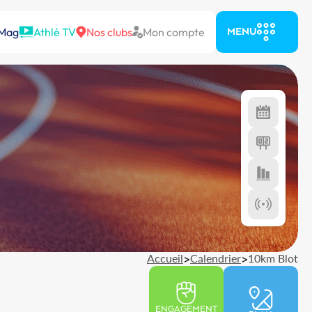
 Mag
Athlé TV
Nos clubs
Mon compte
MENU
Accueil
>
Calendrier
>
10km Blot
ENGAGEMENT