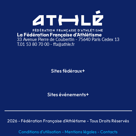
La Fédération Française d'Athlétisme
33 Avenue Pierre de Coubertin - 75640 Paris Cedex 13
T.01 53 80 70 00
- ffa@athle.fr
+
Sites fédéraux
SI-FFA
CALORG
+
Sites événements
Plateforme Formation
Meeting de Paris
Meeting de Paris indoor
MAIF Ekiden de Paris
2026
- Fédération Française d'Athlétisme - Tous Droits Réservés
Conditions d'utilisation -
Mentions légales -
Contacts