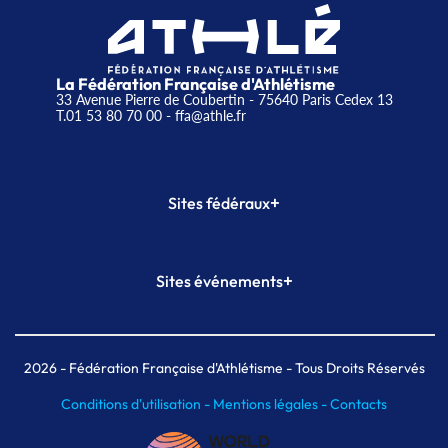
La Fédération Française d'Athlétisme
33 Avenue Pierre de Coubertin - 75640 Paris Cedex 13
T.01 53 80 70 00
- ffa@athle.fr
+
Sites fédéraux
SI-FFA
CALORG
+
Sites événements
Plateforme Formation
Meeting de Paris
Meeting de Paris indoor
MAIF Ekiden de Paris
2026
- Fédération Française d'Athlétisme - Tous Droits Réservés
Conditions d'utilisation -
Mentions légales -
Contacts