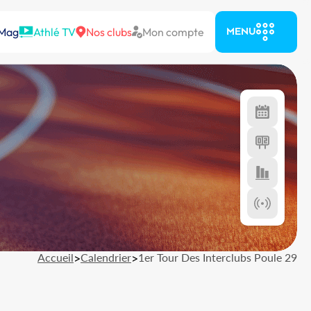
 Mag
Athlé TV
Nos clubs
Mon compte
MENU
Accueil
>
Calendrier
>
1er Tour Des Interclubs Poule 29