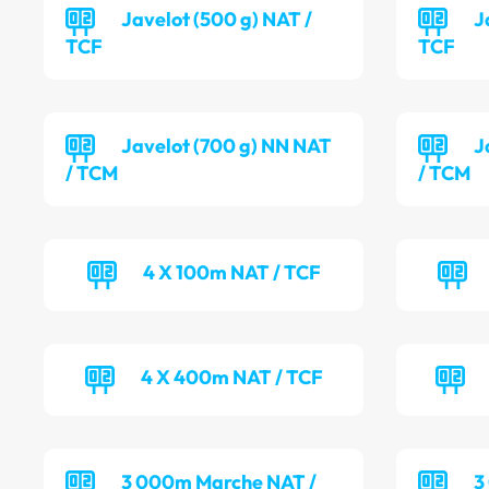
Javelot (500 g) NAT /
J
TCF
TCF
Javelot (700 g) NN NAT
J
/ TCM
/ TCM
4 X 100m NAT / TCF
4 X 400m NAT / TCF
3 000m Marche NAT /
3