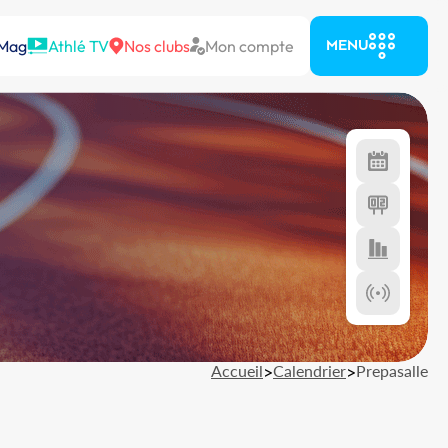
 Mag
Athlé TV
Nos clubs
Mon compte
MENU
Accueil
>
Calendrier
>
Prepasalle