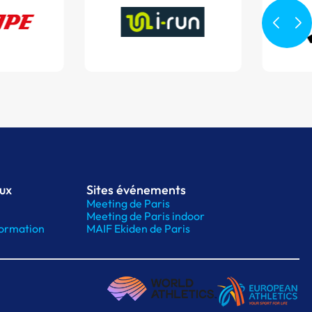
aux
Sites événements
Meeting de Paris
Meeting de Paris indoor
ormation
MAIF Ekiden de Paris