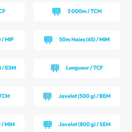
TCF
3 000m / TCM
 / MIF
50m Haies (65) / MIM
) / ESM
Longueur / TCF
 TCM
Javelot (500 g) / BEM
) / MIM
Javelot (800 g) / SEM