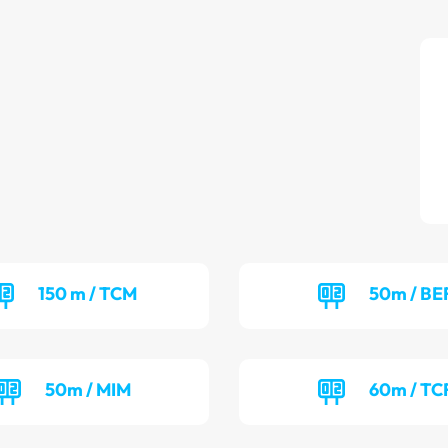
150 m / TCM
50m / BE
50m / MIM
60m / TC