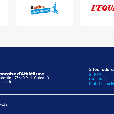
Sites fédér
ançaise d'Athlétisme
SI-FFA
ubertin - 75640 Paris Cedex 13
CALORG
athle.fr
Plateforme F
rvés