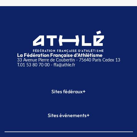
La Fédération Française d'Athlétisme
33 Avenue Pierre de Coubertin - 75640 Paris Cedex 13
T.01 53 80 70 00
- ffa@athle.fr
+
Sites fédéraux
SI-FFA
CALORG
+
Sites événements
Plateforme Formation
Meeting de Paris
Meeting de Paris indoor