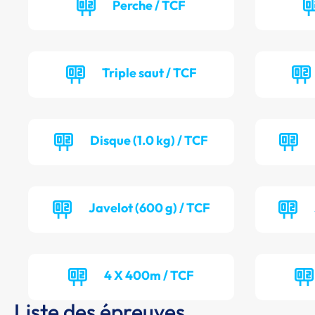
Perche / TCF
Triple saut / TCF
Disque (1.0 kg) / TCF
Javelot (600 g) / TCF
4 X 400m / TCF
Liste des épreuves