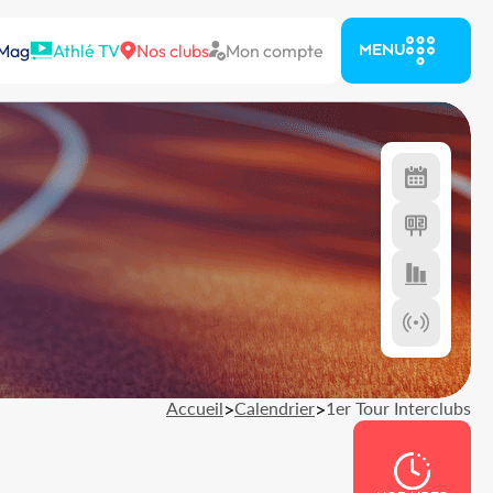
 Mag
Athlé TV
Nos clubs
Mon compte
MENU
Accueil
>
Calendrier
>
1er Tour Interclubs