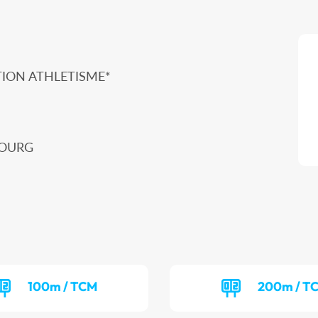
ION ATHLETISME*
BOURG
100m / TCM
200m / T