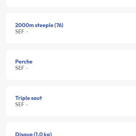
2000m steeple (76)
SEF -
Perche
SEF -
Triple saut
SEF -
Disque (1.0 kg)