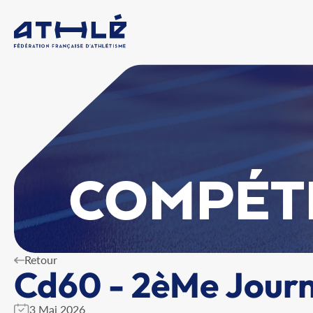
COMPÉT
Retour
Cd60 - 2èMe Journ
3 Mai 2026