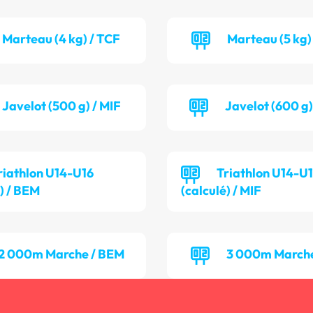
Marteau (4 kg) / TCF
Marteau (5 kg)
Javelot (500 g) / MIF
Javelot (600 g
riathlon U14-U16
Triathlon U14-U
é) / BEM
(calculé) / MIF
2 000m Marche / BEM
3 000m Marche