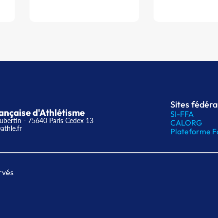
Sites fédér
ançaise d'Athlétisme
SI-FFA
ubertin - 75640 Paris Cedex 13
CALORG
athle.fr
Plateforme F
rvés