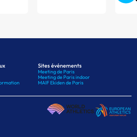
aux
Sites événements
Meeting de Paris
Meeting de Paris indoor
ormation
MAIF Ekiden de Paris