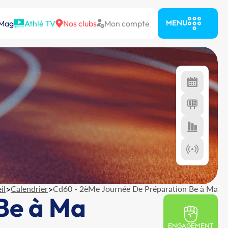
 Mag
Athlé TV
Nos clubs
Mon compte
MENU
il
>
Calendrier
>
Cd60 - 2èMe Journée De Préparation Be à Ma
Be à Ma
ENGAGEMENT