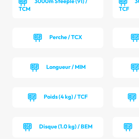
3000m Steeple (91) /
3
TCM
TCF
Perche / TCX
Longueur / MIM
Poids (4 kg) / TCF
Disque (1.0 kg) / BEM