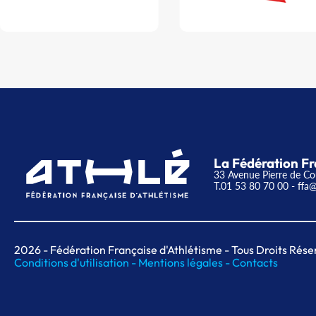
La Fédération Fr
33 Avenue Pierre de Co
T.01 53 80 70 00
- ffa@
2026
- Fédération Française d'Athlétisme - Tous Droits Rése
Conditions d'utilisation -
Mentions légales -
Contacts