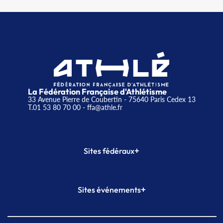
La Fédération Française d'Athlétisme
33 Avenue Pierre de Coubertin - 75640 Paris Cedex 13
T.01 53 80 70 00
- ffa@athle.fr
+
Sites fédéraux
SI-FFA
CALORG
+
Sites événements
Plateforme Formation
Meeting de Paris
Meeting de Paris indoor