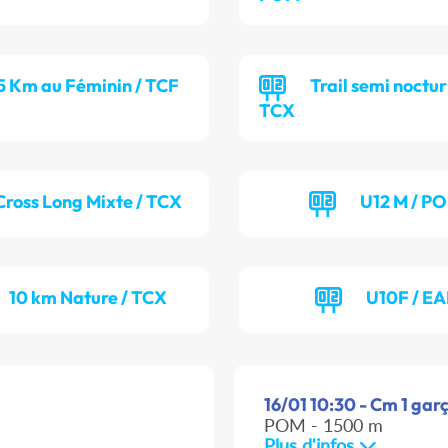
5 Km au Féminin / TCF
Trail semi noctur
TCX
Cross Long Mixte / TCX
U12 M / P
10 km Nature / TCX
U10F / EA
16/01 10:30 - Cm 1 garç
POM - 1500 m
Plus d'infos