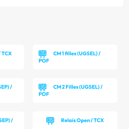
/ TCX
CM 1 filles (UGSEL) /
POF
EP) /
CM 2 Filles (UGSEL) /
POF
SEP) /
Relais Open / TCX