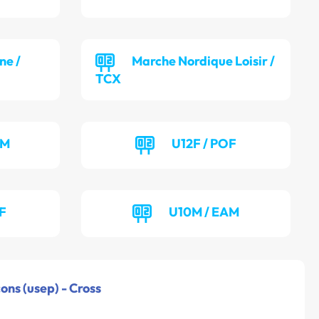
ne /
Marche Nordique Loisir /
TCX
OM
U12F / POF
F
U10M / EAM
ons (usep) - Cross