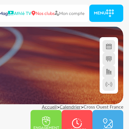
 Mag
Athlé TV
Nos clubs
Mon compte
MENU
Accueil
>
Calendrier
>
Cross Ouest France
ENGAGEMENT