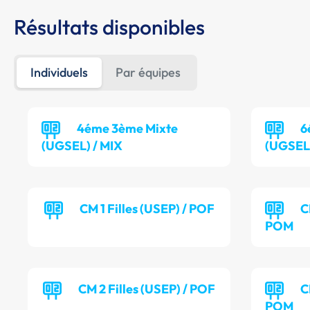
Résultats disponibles
Individuels
Par équipes
4éme 3ème Mixte
6
(UGSEL) / MIX
(UGSEL
CM 1 Filles (USEP) / POF
C
POM
CM 2 Filles (USEP) / POF
C
POM