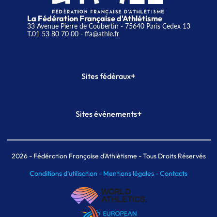
La Fédération Française d'Athlétisme
33 Avenue Pierre de Coubertin - 75640 Paris Cedex 13
T.01 53 80 70 00
- ffa@athle.fr
+
Sites fédéraux
SI-FFA
CALORG
+
Sites événements
Plateforme Formation
Meeting de Paris
Meeting de Paris indoor
MAIF Ekiden de Paris
2026
- Fédération Française d'Athlétisme - Tous Droits Réservés
Conditions d'utilisation -
Mentions légales -
Contacts