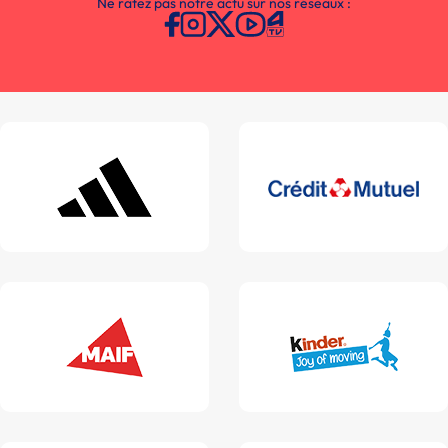
Ne ratez pas notre actu sur nos réseaux :