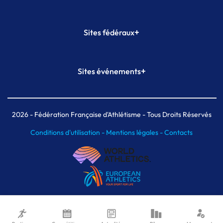
+
Sites fédéraux
SI-FFA
CALORG
+
Sites événements
Plateforme Formation
Meeting de Paris
Meeting de Paris indoor
MAIF Ekiden de Paris
2026
- Fédération Française d'Athlétisme - Tous Droits Réservés
Conditions d'utilisation -
Mentions légales -
Contacts