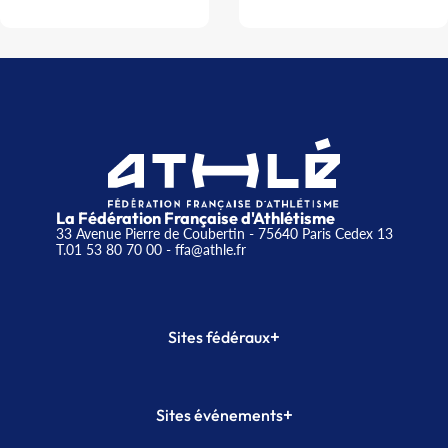
La Fédération Française d'Athlétisme
33 Avenue Pierre de Coubertin - 75640 Paris Cedex 13
T.01 53 80 70 00
- ffa@athle.fr
+
Sites fédéraux
SI-FFA
CALORG
+
Sites événements
Plateforme Formation
Meeting de Paris