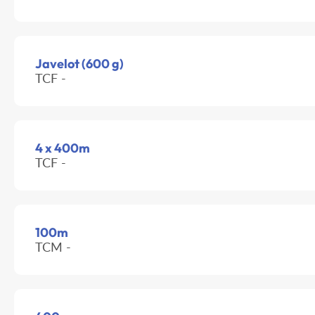
Javelot (600 g)
TCF -
4 x 400m
TCF -
100m
TCM -