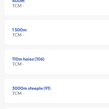
400m
TCM -
1 500m
TCM -
110m haies (106)
TCM -
3000m steeple (91)
TCM -