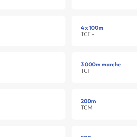
4 x 100m
TCF -
3 000m marche
TCF -
200m
TCM -