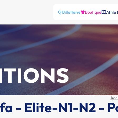
Billetterie
Boutique
Athlé
ITIONS
Acc
fa - Elite-N1-N2 - P