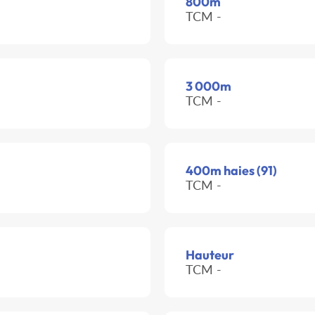
800m
TCM -
3 000m
TCM -
400m haies (91)
TCM -
Hauteur
TCM -