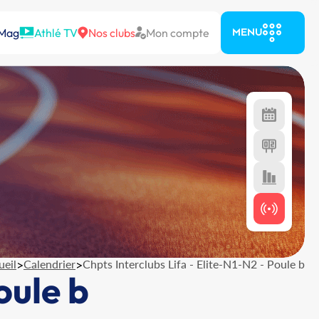
 Mag
Athlé TV
Nos clubs
Mon compte
MENU
ueil
>
Calendrier
>
Chpts Interclubs Lifa - Elite-N1-N2 - Poule b
oule b