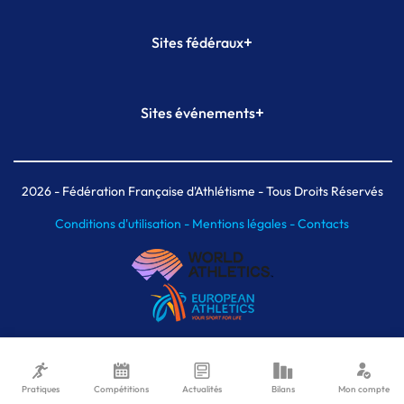
+
Sites fédéraux
SI-FFA
CALORG
+
Sites événements
Plateforme Formation
Meeting de Paris
Meeting de Paris indoor
MAIF Ekiden de Paris
2026
- Fédération Française d'Athlétisme - Tous Droits Réservés
Conditions d'utilisation -
Mentions légales -
Contacts
Pratiques
Compétitions
Actualités
Bilans
Mon compte